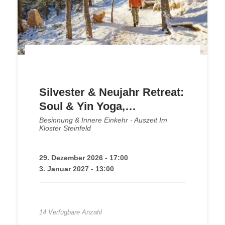
Silvester & Neujahr Retreat:
Soul & Yin Yoga,
Entspannung & Wandern im
Besinnung & Innere Einkehr - Auszeit Im
Kloster Steinfeld
Kloster
29. Dezember 2026 - 17:00
3. Januar 2027 - 13:00
525,00
€
14 Verfügbare Anzahl