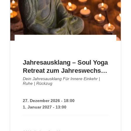
Jahresausklang – Soul Yoga
Retreat zum Jahreswechsel
mit Meditation & Wandern
Dein Jahresausklang Für Innere Einkehr |
Ruhe | Rückzug
27. Dezember 2026 - 18:00
1. Januar 2027 - 13:00
525,00
€