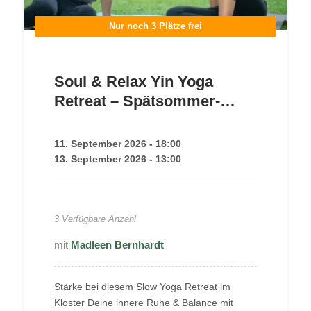
Nur noch 3 Plätze frei
Soul & Relax Yin Yoga
Retreat – Spätsommer-
Auszeit im Kloster mit
Madleen | September 2026
11. September 2026 - 18:00
13. September 2026 - 13:00
250,00
€
3 Verfügbare Anzahl
Madleen Bernhardt
Stärke bei diesem Slow Yoga Retreat im
Kloster Deine innere Ruhe & Balance mit