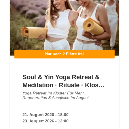
Nur noch 2 Plätze frei
Soul & Yin Yoga Retreat &
Meditation · Rituale · Kloster
Steinfeld
Yoga Retreat Im Kloster Für Mehr
Regeneration & Ausgleich Im August
21. August 2026 - 18:00
23. August 2026 - 13:00