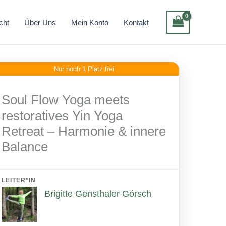
Yoga
cht
Über Uns
Mein Konto
Kontakt
meets
restoratives
Yin
Yoga
Nur noch 1 Platz frei
Retreat
-
Soul Flow Yoga meets
Harmonie
restoratives Yin Yoga
&
Retreat – Harmonie & innere
innere
Balance
Balance
Menge
LEITER*IN
Brigitte Gensthaler Görsch