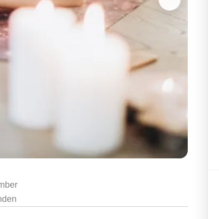
ember
inden