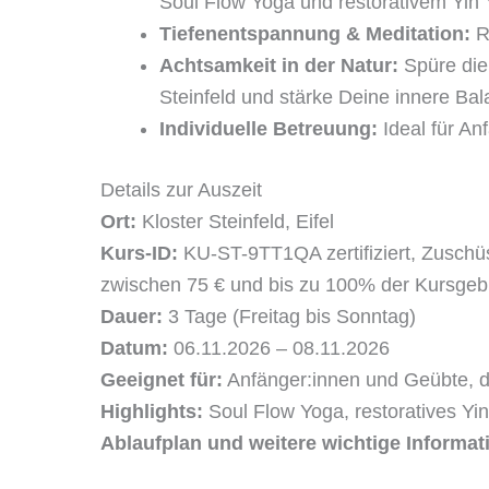
Soul Flow Yoga und restorativem Yin 
Tiefenentspannung & Meditation:
Re
Achtsamkeit in der Natur:
Spüre die
Steinfeld und stärke Deine innere Bal
Individuelle Betreuung:
Ideal für An
Details zur Auszeit
Ort:
Kloster Steinfeld, Eifel
Kurs-ID:
KU-ST-9TT1QA zertifiziert, Zusch
zwischen 75 € und bis zu 100% der Kursgeb
Dauer:
3 Tage (Freitag bis Sonntag)
Datum:
06.11.2026 – 08.11.2026
Geeignet für:
Anfänger:innen und Geübte, di
Highlights:
Soul Flow Yoga, restoratives Yi
Ablaufplan und weitere wichtige Informat