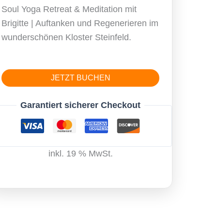
Soul Yoga Retreat & Meditation mit
Brigitte | Auftanken und Regenerieren im
wunderschönen Kloster Steinfeld.
Soul
JETZT BUCHEN
Flow
Yoga
Garantiert sicherer Checkout
meets
restoratives
Yin
inkl. 19 % MwSt.
Yoga
Retreat
-
Harmonie
&