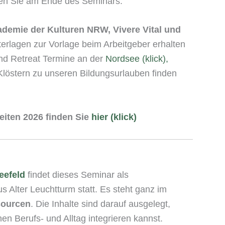
ten Sie am Ende des Seminars.
demie der Kulturen NRW,
Vivere Vital und
rlagen zur Vorlage beim Arbeitgeber erhalten
nd Retreat Termine an der
Nordsee (klick),
Klöstern zu unseren Bildungsurlauben finden
eiten 2026 finden Sie
hier (klick)
eefeld
findet dieses Seminar als
 Alter Leuchtturm statt. Es steht ganz im
sourcen
. Die Inhalte sind darauf ausgelegt,
nen Berufs- und Alltag integrieren kannst.