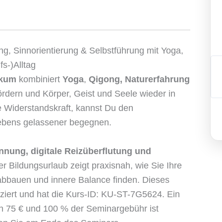
g, Sinnorientierung & Selbstführung mit Yoga,
s-)Alltag
rkum
kombiniert
Yoga
,
Qigong,
Naturerfahrung
ördern und Körper, Geist und Seele wieder in
e Widerstandskraft, kannst Du den
lebens gelassener begegnen.
nung, digitale Reizüberflutung und
er Bildungsurlaub zeigt praxisnah, wie Sie Ihre
abbauen und innere Balance finden. Dieses
fiziert und hat die Kurs-ID: KU-ST-7G5624. Ein
n 75 € und 100 % der Seminargebühr ist