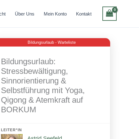
cht
Über Uns
Mein Konto
Kontakt
Bildungsurlaub - Warteliste
Bildungsurlaub:
Stressbewältigung,
Sinnorientierung &
Selbstführung mit Yoga,
Qigong & Atemkraft auf
BORKUM
LEITER*IN
Astrid Seefeld