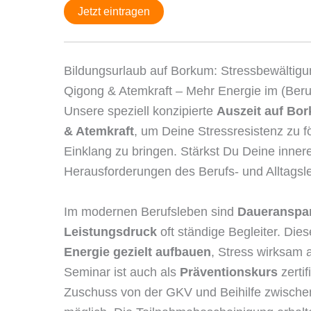
Jetzt eintragen
Bildungsurlaub auf Borkum: Stressbewältigun
Qigong & Atemkraft – Mehr Energie im (Beruf
Unsere speziell konzipierte
Auszeit auf Bo
& Atemkraft
, um Deine Stressresistenz zu f
Einklang zu bringen. Stärkst Du Deine inner
Herausforderungen des Berufs- und Alltags
Im modernen Berufsleben sind
Daueranspan
Leistungsdruck
oft ständige Begleiter. Dies
Energie gezielt aufbauen
, Stress wirksam 
Seminar ist auch als
Präventionskurs
zerti
Zuschuss von der GKV und Beihilfe zwische