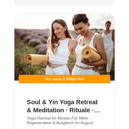
Nur noch 2 Plätze frei
Soul & Yin Yoga Retreat
& Meditation · Rituale ·
Kloster Steinfeld
Yoga Retreat Im Kloster Für Mehr
Regeneration & Ausgleich Im August