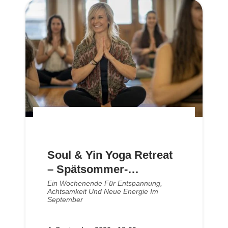
Soul & Yin Yoga Retreat
– Spätsommer-
Meditation im Kloster |
Ein Wochenende Für Entspannung,
Achtsamkeit Und Neue Energie Im
September 2026
September