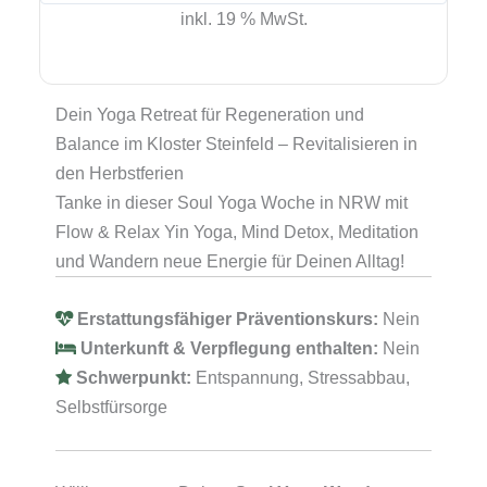
in
inkl. 19 % MwSt.
den
Herbstferien
-
Dein Yoga Retreat für Regeneration und
6
Balance im Kloster Steinfeld – Revitalisieren in
Tage
den Herbstferien
Wandern,
Tanke in dieser Soul Yoga Woche in NRW mit
Meditation
Flow & Relax Yin Yoga, Mind Detox, Meditation
&
und Wandern neue Energie für Deinen Alltag!
Mind
Detox
Erstattungsfähiger Präventionskurs:
Nein
in
Unterkunft & Verpflegung enthalten:
Nein
der
Schwerpunkt:
Entspannung, Stressabbau,
Eifel
Selbstfürsorge
|
18.-23.
Oktober