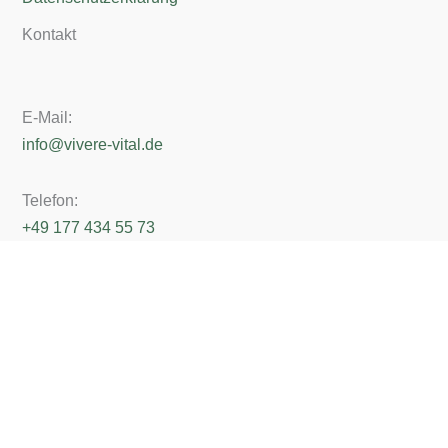
Kontakt
E-Mail:
info@vivere-vital.de
Telefon:
+49 177 434 55 73
Erreichbarkeit:
Mo - Freitag von 10 - 13 Uhr
Copyright © 2026 Vivere Vital - Buchungs-Seite | Vivere Vital