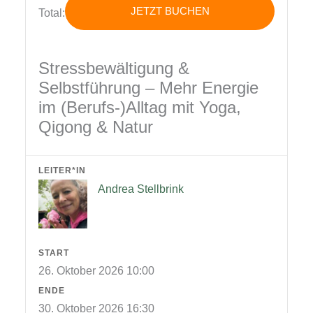
Stressbewältigung
JETZT BUCHEN
Total:
&
Selbstführung
-
Stressbewältigung &
Mehr
Selbstführung – Mehr Energie
Energie
im (Berufs-)Alltag mit Yoga,
im
Qigong & Natur
(Berufs-)Alltag
mit
Yoga,
LEITER*IN
Andrea Stellbrink
Qigong
&
Natur
Menge
START
26. Oktober 2026 10:00
ENDE
30. Oktober 2026 16:30