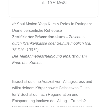
inkl. 19 % MwSt.
Yoga
-
gesunder
Rücken,
🌱 Soul Motion Yoga Kurs & Relax in Ratingen:
entspannte
Deine persönliche Ruheoase
Schultern,
Zertifizierter Präventionskurs –
Zuschuss
ruhiger
durch Krankenkasse oder Beihilfe möglich (ca.
Geist:
75 € bis 100 %).
Prävention
Die Teilnahmebescheinigung erhältst du am
Menge
Ende des Kurses.
Brauchst du eine Auszeit vom Alltagsstress und
willst deinem Körper sowie Geist etwas Gutes
tun? Suchst du nach Regeneration und
Entspannung inmitten des Alltag – Trubels?