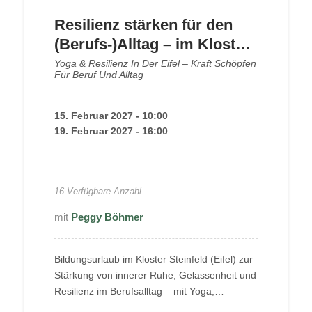
Resilienz stärken für den
(Berufs-)Alltag – im Kloster
Steinfeld
Yoga & Resilienz In Der Eifel – Kraft Schöpfen
Für Beruf Und Alltag
15. Februar 2027 - 10:00
19. Februar 2027 - 16:00
545,00
€
16 Verfügbare Anzahl
Peggy Böhmer
Bildungsurlaub im Kloster Steinfeld (Eifel) zur
Stärkung von innerer Ruhe, Gelassenheit und
Resilienz im Berufsalltag – mit Yoga,
Achtsamkeit und Peggy.